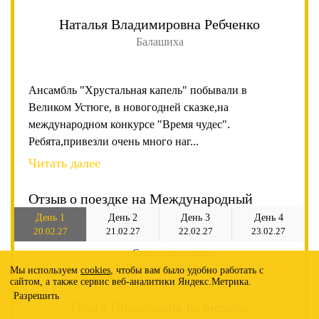
Наталья Владимировна Ребченко
Балашиха
Ансамбль "Хрустальная капель" побывали в
Великом Устюге, в новогодней сказке,на
международном конкурсе "Время чудес".
Ребята,привезли очень много наг...
Читать далее
Отзыв о поездке на Международный
фестиваль детского и юношеского
День 1
День 1
День 2
День 2
День 3
День 3
День 4
20.02.27
20.02.27
21.02.27
21.02.27
22.02.27
22.02.27
23.02.27
творчества «Время чудес» г. Великий
Скачать программу
Скачать программу
Устюг
( Программа – 4 дня)
(Программа – 3 дня)
Мы используем
cookies
, чтобы вам было удобно работать с
сайтом, а также сервис веб-аналитики Яндекс.Метрика.
Разрешить
Ольга Николаевна Кузнецова