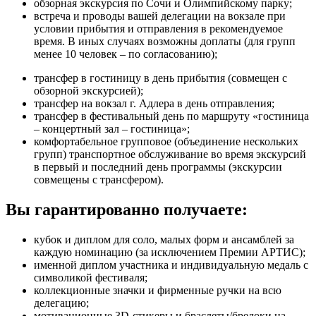
обзорная экскурсия по Сочи и Олимпийскому парку;
встреча и проводы вашей делегации на вокзале при
условии прибытия и отправления в рекомендуемое
время. В иных случаях возможны доплаты (для групп
менее 10 человек – по согласованию);
трансфер в гостиницу в день прибытия (совмещен с
обзорной экскурсией);
трансфер на вокзал г. Адлера в день отправления;
трансфер в фестивальный день по маршруту «гостиница
– концертный зал – гостиница»;
комфортабельное групповое (объединение нескольких
групп) транспортное обслуживание во время экскурсий
в первый и последний день программы (экскурсии
совмещены с трансфером).
Вы гарантированно получаете:
кубок и диплом для соло, малых форм и ансамблей за
каждую номинацию (за исключением Премии АРТИС);
именной диплом участника и индивидуальную медаль с
символикой фестиваля;
коллекционные значки и фирменные ручки на всю
делегацию;
мотивационные 3D-стикеры и браслеты/брелоки на